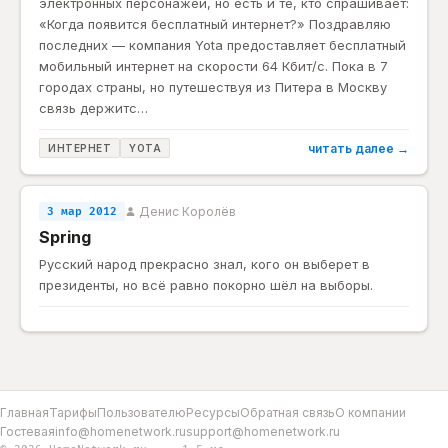
электронных персонажей, но есть и те, кто спрашивает:
«Когда появится бесплатный интернет?» Поздравляю
последних — компания Yota предоставляет бесплатный
мобильный интернет на скорости 64 Кбит/с. Пока в 7
городах страны, но путешествуя из Питера в Москву
связь держитс…
читать далее →
ИНТЕРНЕТ
YOTA
Денис Королёв
3 мар 2012
Spring
Русский народ прекрасно знал, кого он выберет в
президенты, но всё равно покорно шёл на выборы.
Главная
Тарифы
Пользователю
Ресурсы
Обратная связь
О компании
Гостевая
info@homenetwork.ru
support@homenetwork.ru