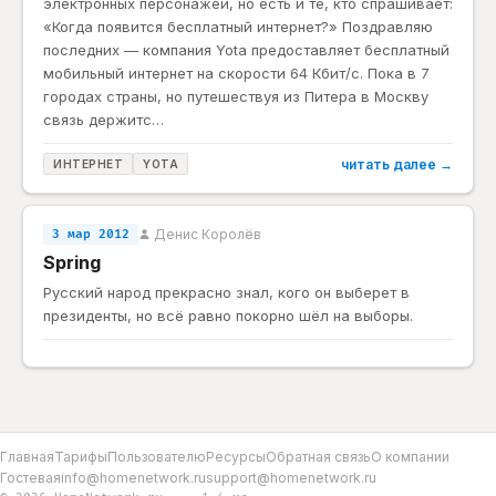
электронных персонажей, но есть и те, кто спрашивает:
«Когда появится бесплатный интернет?» Поздравляю
последних — компания Yota предоставляет бесплатный
мобильный интернет на скорости 64 Кбит/с. Пока в 7
городах страны, но путешествуя из Питера в Москву
связь держитс…
читать далее →
ИНТЕРНЕТ
YOTA
Денис Королёв
3 мар 2012
Spring
Русский народ прекрасно знал, кого он выберет в
президенты, но всё равно покорно шёл на выборы.
Главная
Тарифы
Пользователю
Ресурсы
Обратная связь
О компании
Гостевая
info@homenetwork.ru
support@homenetwork.ru