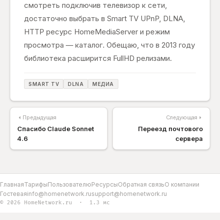
смотреть подключив телевизор к сети,
достаточно выбрать в Smart TV UPnP, DLNA,
HTTP ресурс HomeMediaServer и режим
просмотра — каталог. Обещаю, что в 2013 году
библиотека расширится FullHD релизами.
SMART TV
DLNA
МЕДИА
Предыдущая
Следующая
Спасибо Claude Sonnet
Переезд почтового
4.6
сервера
Главная
Тарифы
Пользователю
Ресурсы
Обратная связь
О компании
Гостевая
info@homenetwork.ru
support@homenetwork.ru
© 2026 HomeNetwork.ru · 1.3 мс